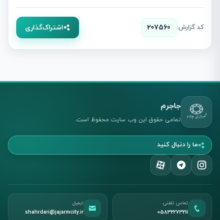
کد گزارش:
207560
اشتراک‌گذاری
جاجرم
تمامی حقوق این وب سایت محفوظ است.
ما را دنبال کنید
تماس تلفنی
ایمیل
shahrdari@jajarmcity.ir
05832273211