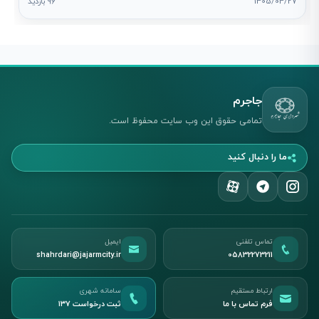
1405/04/27
96 بازدید
جاجرم
تمامی حقوق این وب سایت محفوظ است.
ما را دنبال کنید
تماس تلفنی
ایمیل
shahrdari@jajarmcity.ir
05832273211
ارتباط مستقیم
سامانه شهری
فرم تماس با ما
ثبت درخواست ۱۳۷