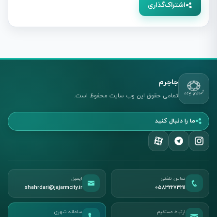
اشتراک‌گذاری
جاجرم
تمامی حقوق این وب سایت محفوظ است.
ما را دنبال کنید
تماس تلفنی
ایمیل
shahrdari@jajarmcity.ir
05832273211
ارتباط مستقیم
سامانه شهری