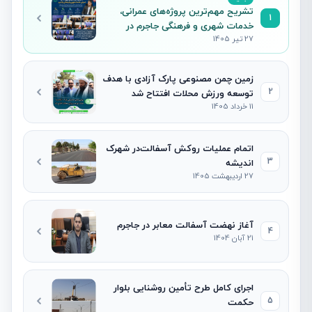
تشریح مهم‌ترین پروژه‌های عمرانی،
1
خدمات شهری و فرهنگی جاجرم در
27 تیر 1405
نشست خبری شهردار
زمین چمن مصنوعی پارک آزادی با هدف
2
توسعه ورزش محلات افتتاح شد
11 خرداد 1405
اتمام عملیات روکش آسفالت‌در شهرک
3
اندیشه
27 اردیبهشت 1405
آغاز نهضت آسفالت معابر در جاجرم
4
21 آبان 1404
اجرای کامل طرح تأمین روشنایی بلوار
5
حکمت