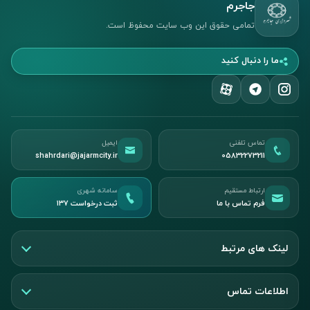
جاجرم
تمامی حقوق این وب سایت محفوظ است.
ما را دنبال کنید
تماس تلفنی
ایمیل
shahrdari@jajarmcity.ir
05832273211
ارتباط مستقیم
سامانه شهری
فرم تماس با ما
ثبت درخواست ۱۳۷
لینک های مرتبط
اطلاعات تماس