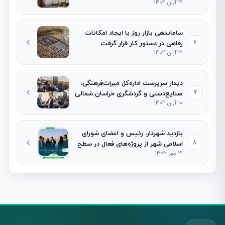
21 آبان 1404
ساماندهی بازار روز با ایجاد امکانات
6
رفاهی در دستور کار قرار گرفت
21 آبان 1404
دیدار سرپرست اداره‌کل میراث‌فرهنگی،
7
صنایع‌دستی و گردشگری خراسان شمالی
10 آبان 1404
با شهردار و رئیس شورای اسلامی شهر
جاجرم
بازدید شهردار، رئیس و اعضای شورای
8
اسلامی شهر از پروژه‌های فعال در سطح
21 مهر 1404
شهر