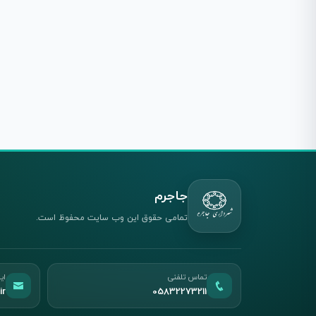
جاجرم
تمامی حقوق این وب سایت محفوظ است.
تماس تلفنی
ای
ir
05832273211