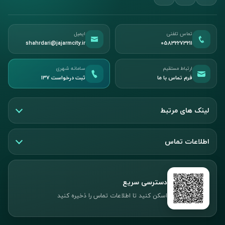
تماس تلفنی
ایمیل
shahrdari@jajarmcity.ir
05832273211
ارتباط مستقیم
سامانه شهری
فرم تماس با ما
ثبت درخواست ۱۳۷
لینک های مرتبط
اطلاعات تماس
دسترسی سریع
اسکن کنید تا اطلاعات تماس را ذخیره کنید