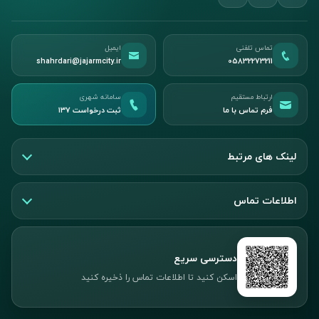
تماس تلفنی
ایمیل
shahrdari@jajarmcity.ir
05832273211
ارتباط مستقیم
سامانه شهری
فرم تماس با ما
ثبت درخواست ۱۳۷
لینک های مرتبط
اطلاعات تماس
دسترسی سریع
اسکن کنید تا اطلاعات تماس را ذخیره کنید