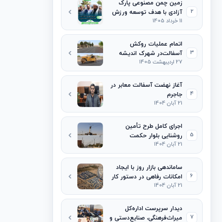
زمین چمن مصنوعی پارک
2
آزادی با هدف توسعه ورزش
11 خرداد 1405
محلات افتتاح شد
اتمام عملیات روکش
3
آسفالت‌در شهرک اندیشه
27 اردیبهشت 1405
آغاز نهضت آسفالت معابر در
4
جاجرم
21 آبان 1404
اجرای کامل طرح تأمین
5
روشنایی بلوار حکمت
21 آبان 1404
ساماندهی بازار روز با ایجاد
6
امکانات رفاهی در دستور کار
21 آبان 1404
قرار گرفت
دیدار سرپرست اداره‌کل
7
میراث‌فرهنگی، صنایع‌دستی و