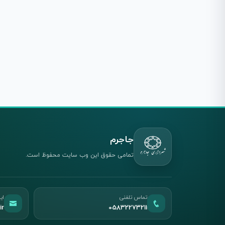
جاجرم
تمامی حقوق این وب سایت محفوظ است.
تماس تلفنی
ای
ir
05832273211