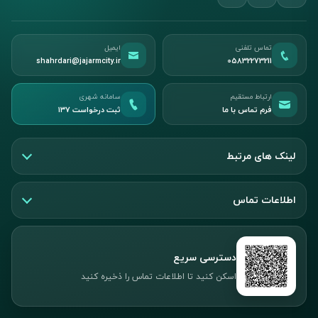
تماس تلفنی
ایمیل
shahrdari@jajarmcity.ir
05832273211
ارتباط مستقیم
سامانه شهری
فرم تماس با ما
ثبت درخواست ۱۳۷
لینک های مرتبط
اطلاعات تماس
دسترسی سریع
اسکن کنید تا اطلاعات تماس را ذخیره کنید