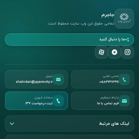
جاجرم
تمامی حقوق این وب سایت محفوظ است.
ما را دنبال کنید
تماس تلفنی
ایمیل
shahrdari@jajarmcity.ir
05832273211
ارتباط مستقیم
سامانه شهری
فرم تماس با ما
ثبت درخواست ۱۳۷
لینک های مرتبط