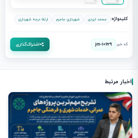
کلیدواژه:
محمد ایزدی
شهرداری جاجرم
ارتقا درجه شهرداری
کد خبر:
jm-10629
اشتراک‌گذاری
اخبار مرتبط
ز
ش
1