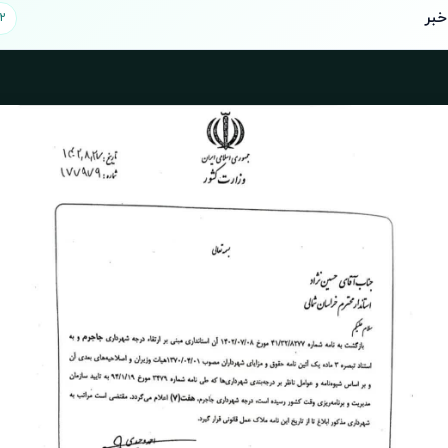
خبر
2 تصوی