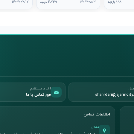
998 بازدید
1404/08/21
2,739 بازدید
1404/07/17
دولت در شهر جاج
میل
ارتباط مستقیم
shahrdari@jajarmcity.
فرم تماس با ما
اطلاعات تماس
نشانی