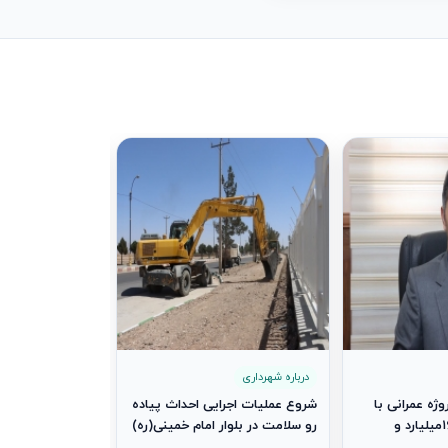
درباره شهرداری
تقدیر از آتش‌نش
مناسبت روز آتش‌
1404/07/08
درباره شهرداری
برداری از ۷ پروژه عمرانی با
شروع عملیات اجرایی احداث پیاده‌
اعتباری بالغ بر ۱۶۰میلیارد و
رو سلامت در بلوار امام خمینی(ره)
۷۳میلیون ریال همزمان با هفته