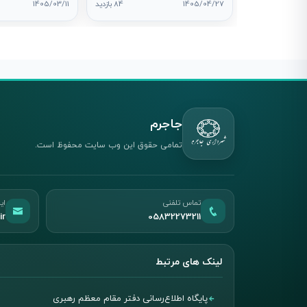
1405/04/27
84 بازدید
1405/03/11
جاجرم
تمامی حقوق این وب سایت محفوظ است.
تماس تلفنی
ای
ir
05832273211
لینک های مرتبط
پایگاه اطلاع‌رسانی دفتر مقام معظم رهبری