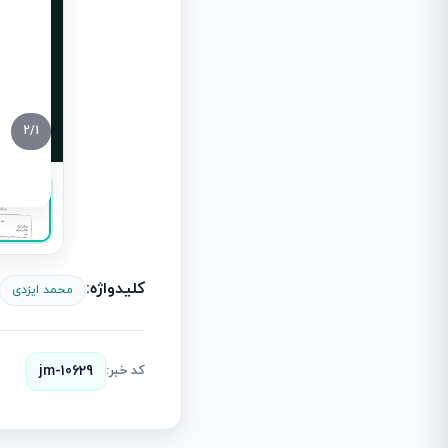
2
/
1
کلیدواژه:
محمد ایزدی
کد خبر:
jm-10629