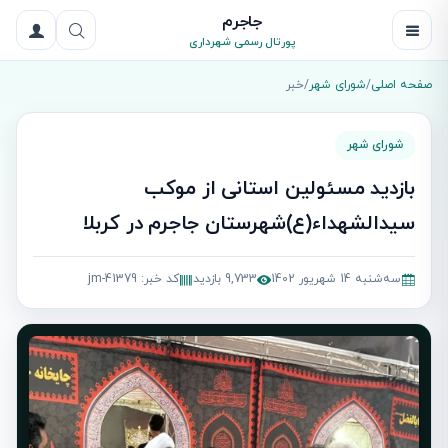
جاجرم
پورتال رسمی شهرداری
صفحه اصلی
/
شورای شهر
/
خبر
شورای شهر
بازدید مسئولین استانی از موکب
سیدالشهداء(ع)شهرستان جاجرم در کربلا
سه‌شنبه 14 شهریور 1402
9,733 بازدید
کد خبر: jm-41379