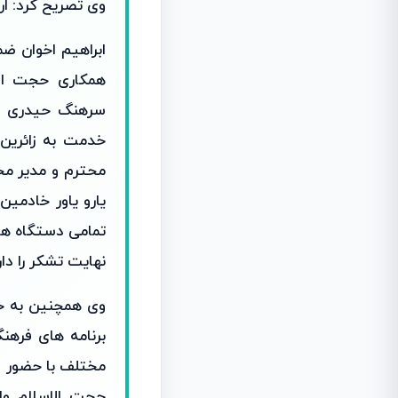
وی تصریح کرد: ارا
ابراهیم اخوان ضم
همکاری حجت الا
سرهنگ حیدری فر
خدمت به زائرین 
محترم و مدیر مح
یارو یاور خادمی
تمامی دستگاه هایی
نهایت تشکر را دار
وی همچنین به حض
برنامه های فرهن
مختلف با حضور
حجت الاسلام و