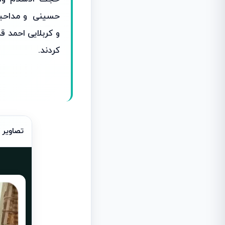
حسینی و مداحین 
و کربلایی احمد ق
کردند.
تصاویر 