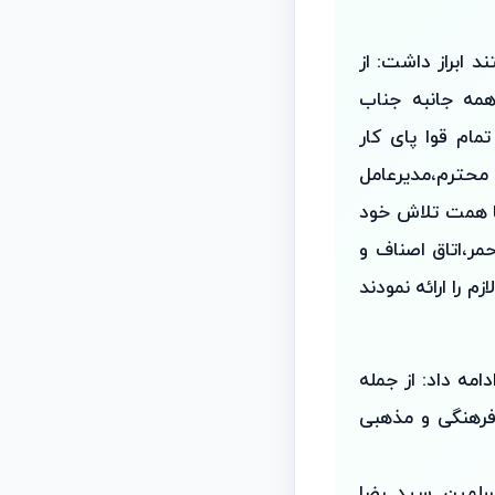
د ابراز داشت: از
مه جانبه جناب
ام قوا پای کار
 محترم،مدیرعامل
ا همت تلاش خود
مر،اتاق اصناف و
 را ارائه نمودند
مه داد: از جمله
فرهنگی و مذهبی
سلمین سید رضا