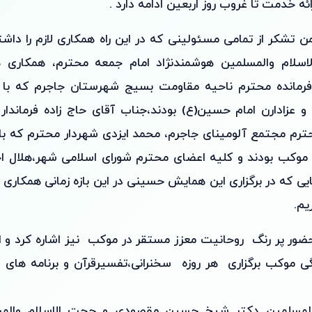
ئه خدمت تا غروب روز اربعین ادامه دارد .
ن تشکر از تمامی مسئولینی که در این راه همکاری لازم را داشتن
سلام والمسلمین هوشمندنژاد امام جمعه محترم، همکاری ه
مانده محترم ناحیه مقاومت بسیج شهرستان جاجرم که با تم
و عزادارن امام حسین(ع) بودند،جناب آقای حاج زاده فرماندار
ترم مجتمع آلومینای جاجرم، محمد ایزدی شهردار محترم که ب
ن موکب بودند و کلیه اعضای محترم شورای اسلامی شهر،هلال اح
 که در برگزاری این همایش حسینی در این بازه زمانی همکاری لازم
یم.
ور پر رنگ روحانیت معزز مستقر در موکب نیز اشاره کرد و ادا
گی موکب برگزاری هر روزه سخنرانی،تفسیرقرآن و برنامه های 
المسلمین دکتر شیخ حسین مقصودی و حجت الاسلام والم