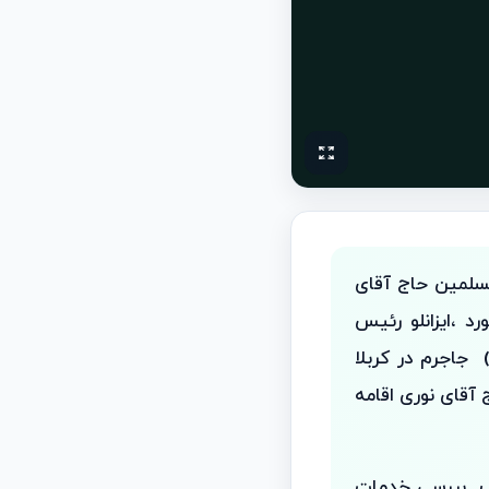
مسلمین حاج آقای
د ،ایزانلو رئیس
جاجرم در کربلا
آقای نوری اقامه
دف بررسی خدمات