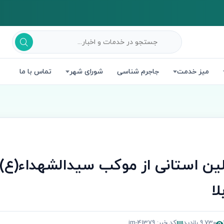
میز خدمت
جاجرم شناسی
شورای شهر
تماس با ما
لین استانی از موکب سیدالشهداء(ع
لا
9,730 بازدید
کد خبر: jm-41379