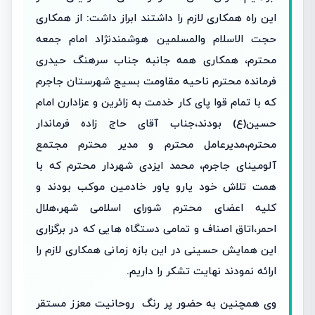
این راه همکاری لازم را داشتند ابراز داشت: از همکاری
حجت الاسلام والمسلمین هوشمندنژاد امام جمعه
محترم، همکاری همه جانبه جناب سرهنگ حیدری
فرمانده محترم ناحیه مقاومت بسیج شهرستان جاجرم
که با تمام قوا پای کار خدمت به زائرین و عزادارن امام
حسین(ع) بودند،جناب آقای حاج زاده فرماندار
محترم،مدیرعامل محترم و مدیر محترم مجتمع
آلومینای جاجرم، محمد ایزدی شهردار محترم که با
همت تلاش خود یارو یاور خادمین موکب بودند و
کلیه اعضای محترم شورای اسلامی شهر،هلال
احمر،اتاق اصناف و تمامی دستگاه هایی که در برگزاری
این همایش حسینی در این بازه زمانی همکاری لازم را
ارائه نمودند نهایت تشکر را داریم.
وی همچنین به حضور پر رنگ روحانیت معزز مستقر