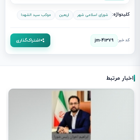
کلیدواژه:
شورای اسلامی شهر
اربعین
موکب سید الشهدا
کد خبر:
jm-41379
اشتراک‌گذاری
اخبار مرتبط
د
و
1