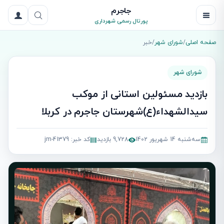
جاجرم
پورتال رسمی شهرداری
صفحه اصلی
/
شورای شهر
/
خبر
شورای شهر
بازدید مسئولین استانی از موکب
سیدالشهداء(ع)شهرستان جاجرم در کربلا
سه‌شنبه 14 شهریور 1402
9,728 بازدید
کد خبر: jm-41379