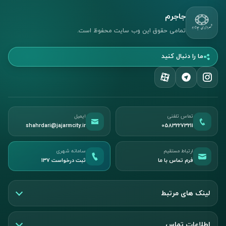
جاجرم
تمامی حقوق این وب سایت محفوظ است.
ما را دنبال کنید
تماس تلفنی
ایمیل
shahrdari@jajarmcity.ir
05832273211
ارتباط مستقیم
سامانه شهری
فرم تماس با ما
ثبت درخواست ۱۳۷
لینک های مرتبط
اطلاعات تماس