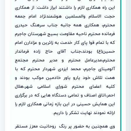
این راه همکاری لازم را داشتند ابراز داشت: از همکاری
حجت الاسلام والمسلمین هوشمندنژاد امام جمعه
محترم، همکاری همه جانبه جناب سرهنگ حیدری
فرمانده محترم ناحیه مقاومت بسیج شهرستان جاجرم
که با تمام قوا پای کار خدمت به زائرین و عزادارن امام
حسین(ع) بودند،جناب آقای حاج زاده فرماندار
محترم،مدیرعامل محترم و مدیر محترم مجتمع
آلومینای جاجرم، محمد ایزدی شهردار محترم که با
همت تلاش خود یارو یاور خادمین موکب بودند و
کلیه اعضای محترم شورای اسلامی شهر،هلال
احمر،اتاق اصناف و تمامی دستگاه هایی که در برگزاری
این همایش حسینی در این بازه زمانی همکاری لازم را
ارائه نمودند نهایت تشکر را داریم.
وی همچنین به حضور پر رنگ روحانیت معزز مستقر