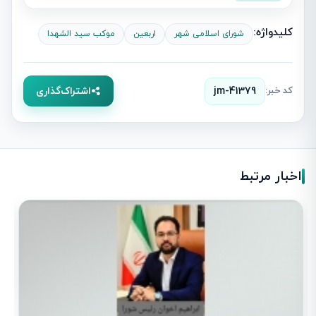
کلیدواژه:
شورای اسلامی شهر
اربعین
موکب سید الشهدا
کد خبر:
jm-41379
اشتراک‌گذاری
اخبار مرتبط
د
و
1