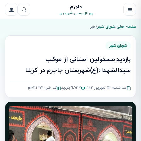
جاجرم
پورتال رسمی شهرداری
صفحه اصلی
/
شورای شهر
/
خبر
شورای شهر
بازدید مسئولین استانی از موکب
سیدالشهداء(ع)شهرستان جاجرم در کربلا
سه‌شنبه 14 شهریور 1402
9,737 بازدید
کد خبر: jm-41379