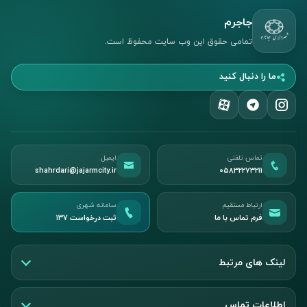
جاجرم
تمامی حقوق این وب سایت محفوظ است.
ما را دنبال کنید
تماس تلفنی
ایمیل
shahrdari@jajarmcity.ir
05832273211
ارتباط مستقیم
سامانه شهری
فرم تماس با ما
ثبت درخواست ۱۳۷
لینک های مرتبط
اطلاعات تماس