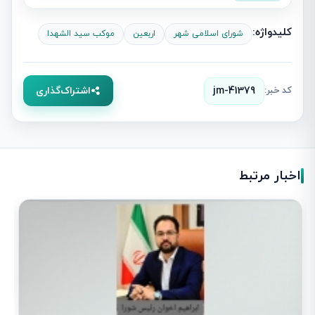
کلیدواژه:
شورای اسلامی شهر
اربعین
موکب سید الشهدا
کد خبر:
jm-41379
اشتراک‌گذاری
اخبار مرتبط
د
و
1