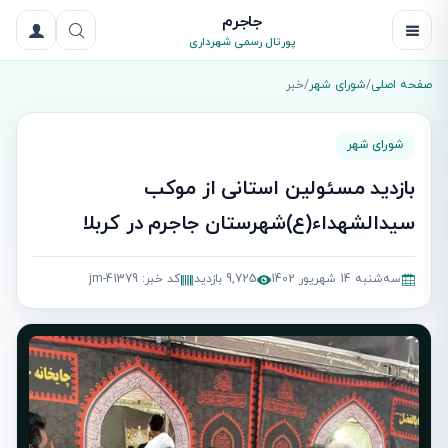
جاجرم
پورتال رسمی شهرداری
صفحه اصلی
/
شورای شهر
/
خبر
شورای شهر
بازدید مسئولین استانی از موکب
سیدالشهداء(ع)شهرستان جاجرم در کربلا
سه‌شنبه 14 شهریور 1402
9,725 بازدید
کد خبر: jm-41379