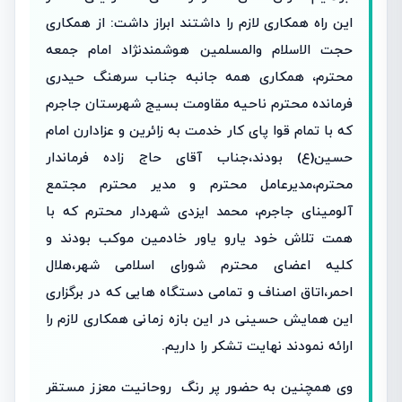
این راه همکاری لازم را داشتند ابراز داشت: از همکاری
حجت الاسلام والمسلمین هوشمندنژاد امام جمعه
محترم، همکاری همه جانبه جناب سرهنگ حیدری
فرمانده محترم ناحیه مقاومت بسیج شهرستان جاجرم
که با تمام قوا پای کار خدمت به زائرین و عزادارن امام
حسین(ع) بودند،جناب آقای حاج زاده فرماندار
محترم،مدیرعامل محترم و مدیر محترم مجتمع
آلومینای جاجرم، محمد ایزدی شهردار محترم که با
همت تلاش خود یارو یاور خادمین موکب بودند و
کلیه اعضای محترم شورای اسلامی شهر،هلال
احمر،اتاق اصناف و تمامی دستگاه هایی که در برگزاری
این همایش حسینی در این بازه زمانی همکاری لازم را
ارائه نمودند نهایت تشکر را داریم.
وی همچنین به حضور پر رنگ روحانیت معزز مستقر