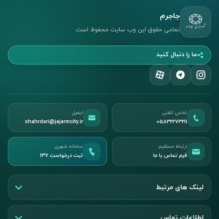
جاجرم
تمامی حقوق این وب سایت محفوظ است.
ما را دنبال کنید
تماس تلفنی
ایمیل
shahrdari@jajarmcity.ir
05832273211
ارتباط مستقیم
سامانه شهری
فرم تماس با ما
ثبت درخواست ۱۳۷
لینک های مرتبط
اطلاعات تماس