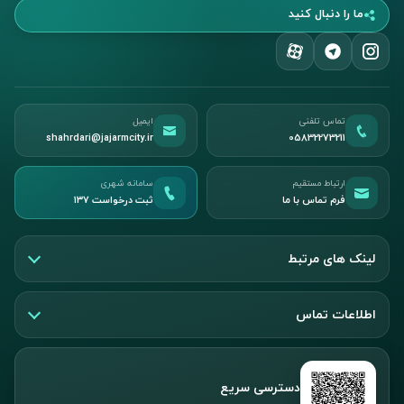
ما را دنبال کنید
تماس تلفنی
ایمیل
shahrdari@jajarmcity.ir
05832273211
ارتباط مستقیم
سامانه شهری
فرم تماس با ما
ثبت درخواست ۱۳۷
لینک های مرتبط
اطلاعات تماس
دسترسی سریع