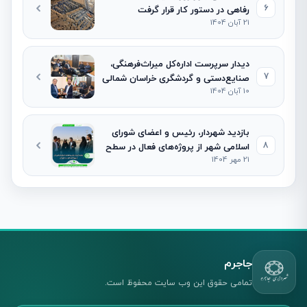
6
رفاهی در دستور کار قرار گرفت
21 آبان 1404
دیدار سرپرست اداره‌کل میراث‌فرهنگی،
7
صنایع‌دستی و گردشگری خراسان شمالی
10 آبان 1404
با شهردار و رئیس شورای اسلامی شهر
جاجرم
بازدید شهردار، رئیس و اعضای شورای
8
اسلامی شهر از پروژه‌های فعال در سطح
21 مهر 1404
شهر
جاجرم
تمامی حقوق این وب سایت محفوظ است.