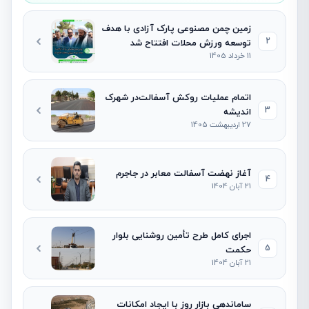
زمین چمن مصنوعی پارک آزادی با هدف
2
توسعه ورزش محلات افتتاح شد
11 خرداد 1405
اتمام عملیات روکش آسفالت‌در شهرک
3
اندیشه
27 اردیبهشت 1405
آغاز نهضت آسفالت معابر در جاجرم
4
21 آبان 1404
اجرای کامل طرح تأمین روشنایی بلوار
5
حکمت
21 آبان 1404
ساماندهی بازار روز با ایجاد امکانات